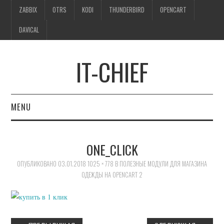
ZABBIX
OTRS
KODI
THUNDERBIRD
OPENCART
DAVICAL
IT-CHIEF
MENU
ZABBIX
ONE_CLICK
OTRS
ОПУБЛИКОВАНО
03.01.2018
1025 × 778
В
ПОЛЕЗНЫЕ МОДУЛИ ДЛЯ МАГАЗИНА
ОДЕЖДЫ НА OPENCART 2
KODI
THUNDERBIRD