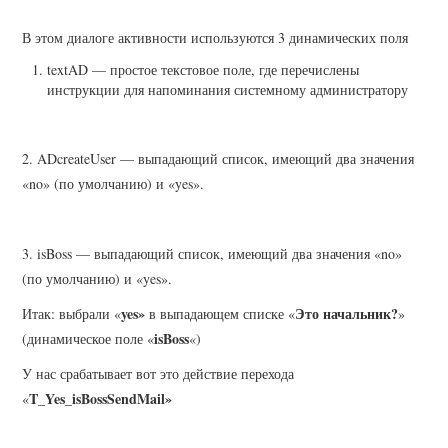
В этом диалоге активности используются 3 динамических поля
textAD — простое текстовое поле, где перечислены
инструкции для напоминания системному администратору
2. ADcreateUser — выпадающий список, имеющий два значения
«no» (по умолчанию) и «yes».
3. isBoss — выпадающий список, имеющий два значения «no»
(по умолчанию) и «yes».
yes»
Это начальник?
Итак: выбрали «
в выпадающем списке «
»
isBoss
(динамическое поле «
«)
У нас срабатывает вот это действие перехода
T_Yes_isBossSendMail»
«