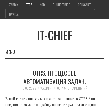
ZABBIX
OTRS
KODI
THUNDERBIRD
OPENCART
DAVICAL
IT-CHIEF
MENU
ZABBIX
OTRS. ПРОЦЕССЫ.
OTRS
АВТОМАТИЗАЦИЯ ЗАДАЧ.
KODI
10.08.2022
VLADIMIR
ОСТАВИТЬ КОММЕНТАРИЙ
В этой статье я покажу как реализован процесс в OTRS 6 по
THUNDERBIRD
созданию и введению в работу нового сотрудника со стороны