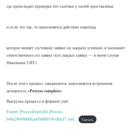
где происходит проверка что галочки у полей проставлены:
и если это так, то выполняется действие перехода
которое меняет состояние заявки на закрыта успешно и назначает
ответственного по заявке (кто закрыл заявку — в моем случае
Начальник СИТ):
После этого процесс завершается, выполняется встроенная
«Process complete»
активность
Выгрузка процесса в формате yml:
Export_ProcessEntityID_Process-
b48a296698dffcaa95d0fb191effacf7.yml_
Скачать