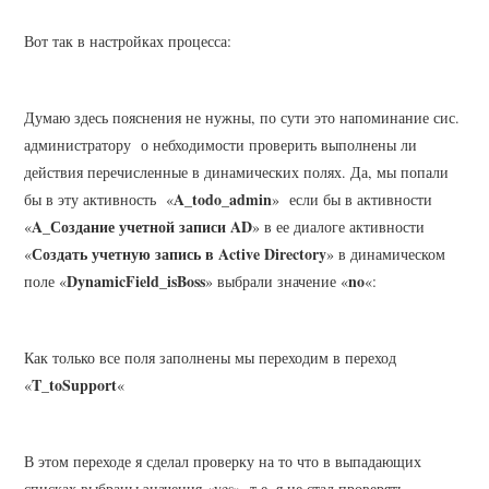
Вот так в настройках процесса:
Думаю здесь пояснения не нужны, по сути это напоминание сис.
администратору о небходимости проверить выполнены ли
действия перечисленные в динамических полях. Да, мы попали
A_todo_admin
бы в эту активность «
» если бы в активности
A_Создание учетной записи AD
«
» в ее диалоге активности
Создать учетную запись в Active Directory
«
» в динамическом
DynamicField_isBoss
no
поле «
» выбрали значение «
«:
Как только все поля заполнены мы переходим в переход
T_toSupport
«
«
В этом переходе я сделал проверку на то что в выпадающих
списках выбраны значения «yes», т.е. я не стал проверять