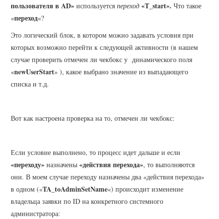
пользователя в AD»
«T_start».
используется
переход
Что такое
переход
«
«?
Это логический блок, в котором можно задавать условия при
которых возможно перейти к следующей активности (в нашем
случае проверить отмечен ли чекбокс у динамического поля
newUserStart
«
» ), какое выбрано значение из выпадающего
списка и т.д.
Вот как настроена проверка на то, отмечен ли чекбокс:
Если условие выполнено, то процесс идет дальше и если
«переходу»
«действия перехода»
назначены
, то выполняются
они. В моем случае переходу назначены два «действия перехода»
TA_toAdminSetName
в одном («
«) происходит изменение
владельца заявки по ID на конкретного системного
администратора: