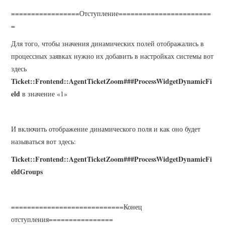
=================Отступление=======================
=
Для того, чтобы значения динамических полей отображались в
процессных заявках нужно их добавить в настройках системы вот
здесь
Ticket::Frontend::AgentTicketZoom###ProcessWidgetDynamicFi
eld
в значение «1»
И включить отображение динамического поля и как оно будет
называться вот здесь:
Ticket::Frontend::AgentTicketZoom###ProcessWidgetDynamicFi
eldGroups
============================Конец
отступления================