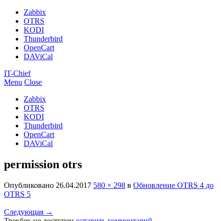
Zabbix
OTRS
KODI
Thunderbird
OpenCart
DAViCal
IT-Chief
Menu
Close
Zabbix
OTRS
KODI
Thunderbird
OpenCart
DAViCal
permission otrs
Опубликовано
26.04.2017
580 × 298
в
Обновление OTRS 4 до
OTRS 5
Следующая
→
Трекбек не доступен
оставить комментарий
.