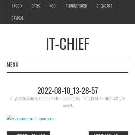
ZABBIX
OTRS
KODI
THUNDERBIRD
OPENCART
DAVICAL
IT-CHIEF
MENU
ZABBIX
2022-08-10_13-28-57
OTRS
ОПУБЛИКОВАНО
10.08.2022
745 × 393
В
OTRS. ПРОЦЕССЫ. АВТОМАТИЗАЦИЯ
ЗАДАЧ.
KODI
THUNDERBIRD