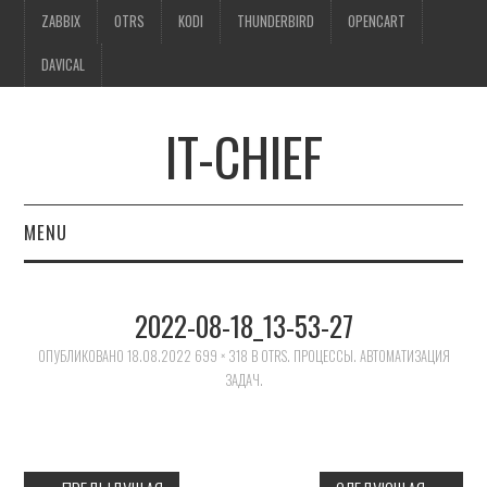
ZABBIX
OTRS
KODI
THUNDERBIRD
OPENCART
DAVICAL
IT-CHIEF
MENU
ZABBIX
2022-08-18_13-53-27
OTRS
ОПУБЛИКОВАНО
18.08.2022
699 × 318
В
OTRS. ПРОЦЕССЫ. АВТОМАТИЗАЦИЯ
ЗАДАЧ.
KODI
THUNDERBIRD