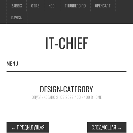
ZABBIX
OTRS
KODI
THUNDERBIRD
OPENCART
DAVICAL
IT-CHIEF
MENU
ZABBIX
DESIGN-CATEGORY
OTRS
ОПУБЛИКОВАНО
21.03.2022
400 × 400
В
HOME
KODI
THUNDERBIRD
←
ПРЕДЫДУЩАЯ
СЛЕДУЮЩАЯ
→